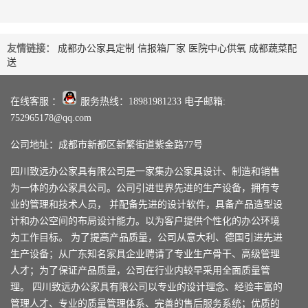
友情链接：
成都办公家具定制
信报箱厂家
医院中心供氧
成都蔬菜配
送
在线客服 ：
服务热线：18981981233 电子邮箱:
752965178@qq.com
公司地址：成都市新都区新繁街道紫金路77号
四川致远办公家具有限公司是一家集办公家具设计、制造和销售
为一体的办公家具公司。公司引进世界先进的生产设备，拥有专
业的管理和技术人员， 并配备先进的设计软件，具备产品造型设
计和办公空间的布局设计能力。以为客户提供个性化的办公环境
为工作目标。 为了提高产品质量，公司从意大利、德国引进先进
生产设备；从广东知名家具企业聘请了专业生产骨干、高级管理
人才；为了保证产品质量，公司在行业内较早采用全面质量管
理。 四川致远办公家具有限公司以专业的设计理念、经验丰富的
管理人才、专业的质量管理体系、完善的售后服务系统；优质的