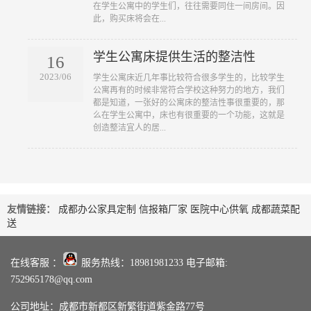
在学生公寓中的学生们，往往需要同住一间房间。因
此，购买床将会在...
学生公寓床提供生活的整洁性
16
2023/06
​学生公寓床近几年事比较符合很多学生的，比较学生
公寓再有的时候非常符合学校这种努力的地方，我们
都是知道，一张好的公寓床的整洁性事很重要的，那
么在学生公寓中，床也有很重要的一个功能，这就是
创造整洁宜人的居...
友情链接：
成都办公家具定制
信报箱厂家
医院中心供氧
成都蔬菜配
送
在线客服 ：
服务热线：18981981233 电子邮箱:
752965178@qq.com
公司地址：成都市新都区新繁街道紫金路77号