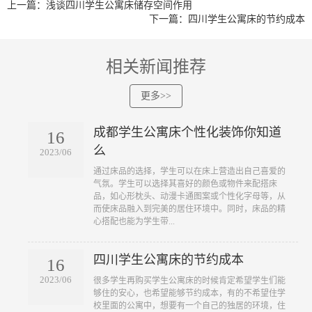
上一篇：浅谈四川学生公寓床储存空间作用
下一篇：四川学生公寓床的节约成本
相关新闻推荐
更多>>
成都学生公寓床个性化装饰你知道
16
么
2023/06
​通过床品的选择，学生可以在床上营造出自己喜爱的
气氛。学生可以选择其喜好的颜色或物件来配搭床
品，如心形枕头、动漫卡通图案或个性化字母等，从
而使床品融入到完美的居住环境中。同时，床品的精
心搭配也能为学生带...
四川学生公寓床的节约成本
16
2023/06
​很多学生再购买学生公寓床的时候肯定希望学生们能
够住的安心，也希望能够节约成本，有的不希望住学
校里面的公寓中，想要有一个自己的独居的环境，住